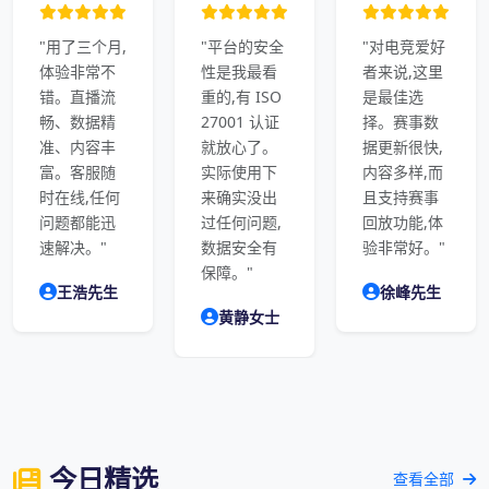
"用了三个月,
"平台的安全
"对电竞爱好
体验非常不
性是我最看
者来说,这里
错。直播流
重的,有 ISO
是最佳选
畅、数据精
27001 认证
择。赛事数
准、内容丰
就放心了。
据更新很快,
富。客服随
实际使用下
内容多样,而
时在线,任何
来确实没出
且支持赛事
问题都能迅
过任何问题,
回放功能,体
速解决。"
数据安全有
验非常好。"
保障。"
王浩先生
徐峰先生
黄静女士
今日精选
查看全部