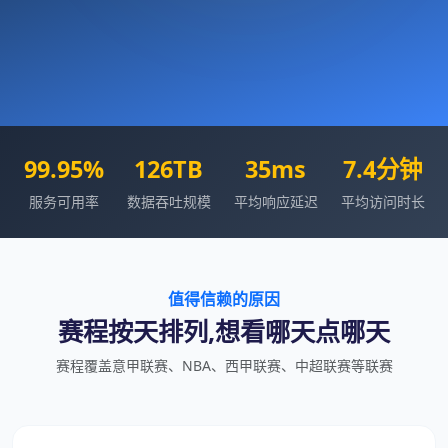
99.95%
126TB
35ms
7.4分钟
服务可用率
数据吞吐规模
平均响应延迟
平均访问时长
值得信赖的原因
赛程按天排列,想看哪天点哪天
赛程覆盖意甲联赛、NBA、西甲联赛、中超联赛等联赛