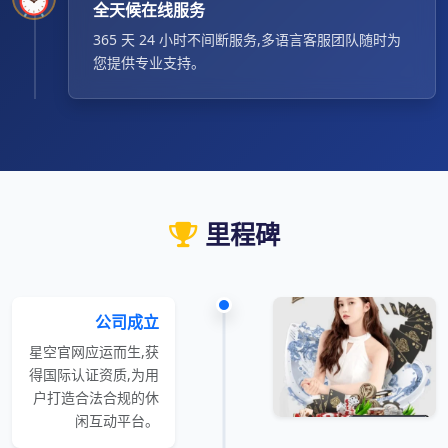
全天候在线服务
365 天 24 小时不间断服务,多语言客服团队随时为
您提供专业支持。
里程碑
公司成立
星空官网应运而生,获
得国际认证资质,为用
户打造合法合规的休
闲互动平台。