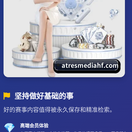
坚持做好基础的事
好的赛事内容值得被永久保存和精准检索。
💎
高端会员体验