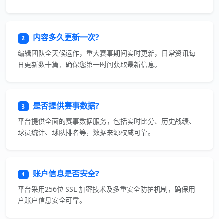
内容多久更新一次?
2
编辑团队全天候运作，重大赛事期间实时更新，日常资讯每
日更新数十篇，确保您第一时间获取最新信息。
是否提供赛事数据?
3
平台提供全面的赛事数据服务，包括实时比分、历史战绩、
球员统计、球队排名等，数据来源权威可靠。
账户信息是否安全?
4
平台采用256位 SSL 加密技术及多重安全防护机制，确保用
户账户信息安全可靠。