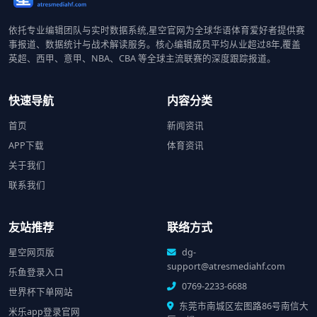
依托专业编辑团队与实时数据系统,星空官网为全球华语体育爱好者提供赛
事报道、数据统计与战术解读服务。核心编辑成员平均从业超过8年,覆盖
英超、西甲、意甲、NBA、CBA 等全球主流联赛的深度跟踪报道。
快速导航
内容分类
首页
新闻资讯
APP下载
体育资讯
关于我们
联系我们
友站推荐
联络方式
星空网页版
dg-
support@atresmediahf.com
乐鱼登录入口
0769-2233-6688
世界杯下单网站
东莞市南城区宏图路86号南信大
米乐app登录官网