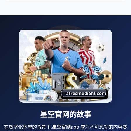
星空官网的故事
在数字化转型的背景下,
星空官网
app 成为不可忽视的内容赛