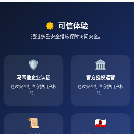
可信体验
通过多重安全措施保障访问安全。
🛡
🏛
马耳他企业认证
官方授权运营
通过安全标准守护用户权
通过安全标准守护用户权
益。
益。
📜
🇬🇮