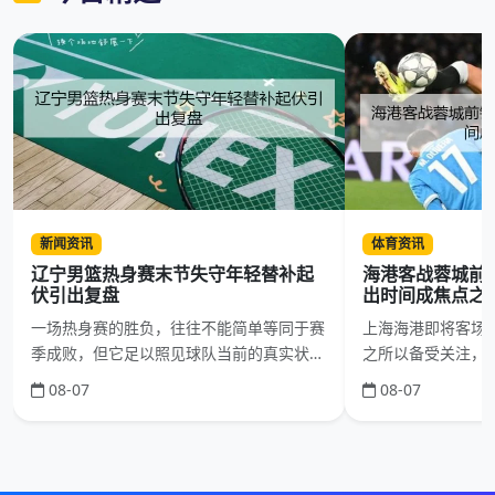
新闻资讯
体育资讯
辽宁男篮热身赛末节失守年轻替补起
海港客战蓉城前
伏引出复盘
出时间成焦点之
一场热身赛的胜负，往往不能简单等同于赛
上海海港即将客场
季成败，但它足以照见球队当前的真实状
之所以备受关注，
态。辽宁男篮在这场比赛中前半程展现出不
的直接竞争关系，
08-07
08-07
错的整体性，攻防两端也有值得肯定的片
调整与武磊复出时
段，可进入末...
点。面对...